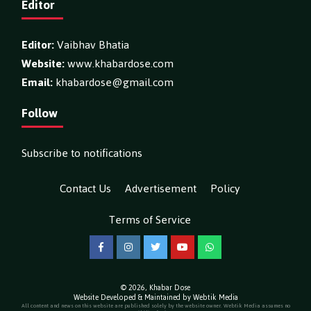
Editor
Editor:
Vaibhav Bhatia
Website:
www.khabardose.com
Email:
khabardose@gmail.com
Follow
Subscribe to notifications
Contact Us
Advertisement
Policy
Terms of Service
Facebook
Instagram
Twitter
YouTube
WhatsApp
© 2026,
Khabar Dose
Website Developed & Maintained by Webtik Media
All content and news on this website are published solely by the website owner. Webtik Media assumes no