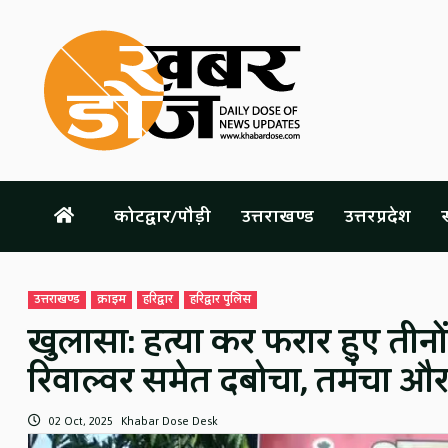
Skip
to
content
कोटद्वार/पौड़ी
उत्तराखण्ड
उत्तरप्रदेश
स
उत्तराखण्ड
क्राइम
हरिद्वार
हरिद्वार पुलिस
खुलासा: हत्या कर फरार हुए तीनो
रिवाल्वर समेत दबोचा, तमंचा औ
02 Oct, 2025
Khabar Dose Desk