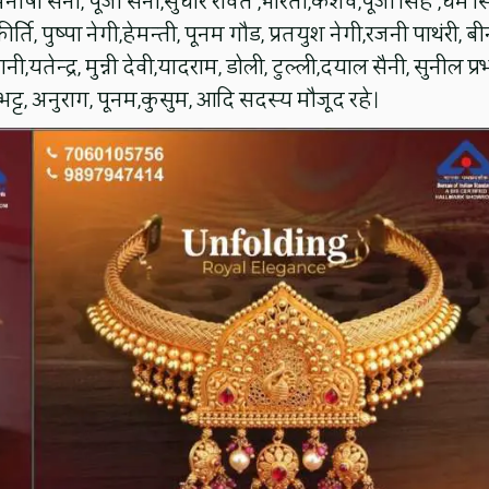
मनीषा सैनी, पूजा सैनी,सुधीर रावत ,भारती,केशव,पूजा सिंह ,धर्म सि
ति, पुष्पा नेगी,हेमन्ती, पूनम गौड, प्रतयुश नेगी,रजनी पाथंरी, बी
ानी,यतेन्द्र, मुन्नी देवी,यादराम, डोली, टुल्ली,दयाल सैनी, सुनील प्र
ा भट्ट, अनुराग, पूनम,कुसुम, आदि सदस्य मौजूद रहे।