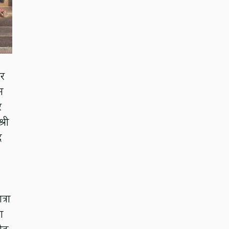
ुर
न
र
्री
द
्रा
ा