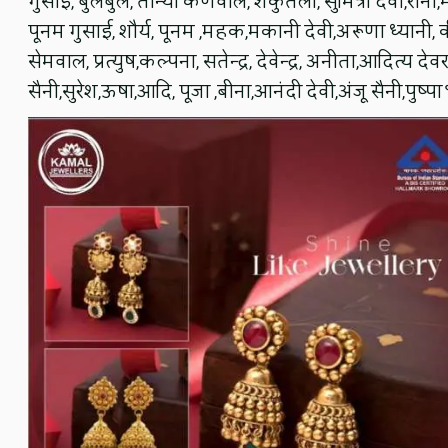
गुसाई, बुलबुल, तान्या कर्णवाल, शकुंतला, सुमित्रा देवी,रानी,
पूनम गुसाई, शौर्य, पूनम ,महक,मकानी देवी,अरूणा ध्यानी, कीर्
सेमवाल, प्रत्युष,कल्पना, सतेन्द्र, देवेन्द्र, अनीता,आदित्य देवर
सैनी,सुरेश,ऊषा,आदि, पूजा ,बीना,आनंदी देवी,अंजू सैनी,पुष्प