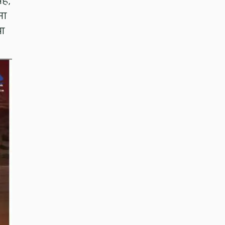
ंह,
ना
भा