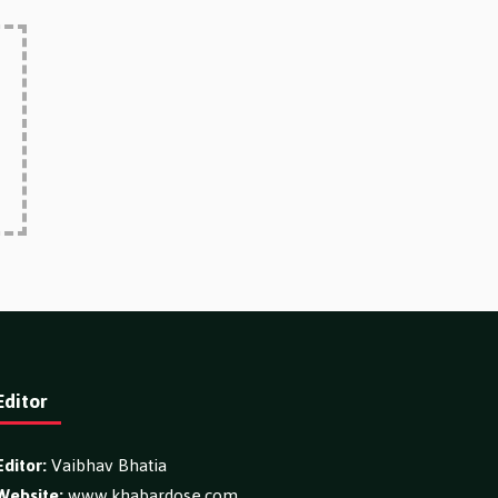
Editor
Editor:
Vaibhav Bhatia
Website:
www.khabardose.com