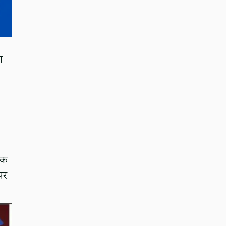
ा
तक
पर