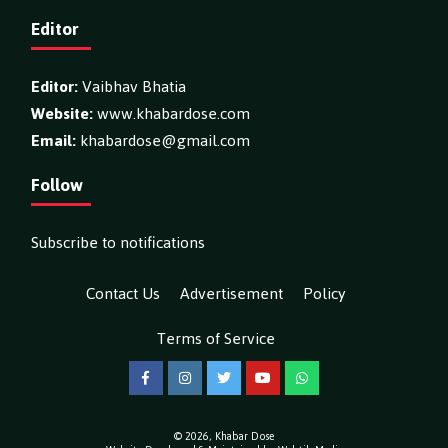
Editor
Editor:
Vaibhav Bhatia
Website:
www.khabardose.com
Email:
khabardose@gmail.com
Follow
Subscribe to notifications
Contact Us
Advertisement
Policy
Terms of Service
Facebook
Instagram
Twitter
YouTube
WhatsApp
© 2026,
Khabar Dose