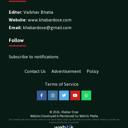
Editor:
Vaibhav Bhatia
Website:
www.khabardose.com
Email:
khabardose@gmail.com
Follow
Subscribe to notifications
Contact Us
Advertisement
Policy
Terms of Service
Facebook
Instagram
Twitter
YouTube
WhatsApp
© 2026,
Khabar Dose
Website Developed & Maintained by Webtik Media
All content and news on this website are published solely by the website owner. Webtik Media assumes no
responsibility for its content.