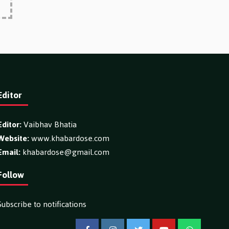
Editor
Editor:
Vaibhav Bhatia
Website:
www.khabardose.com
Email:
khabardose@gmail.com
Follow
Subscribe to notifications