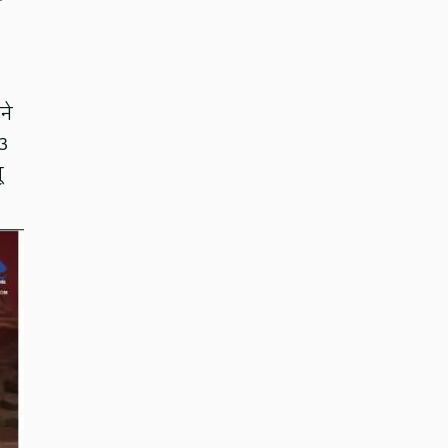
ने
13
ू