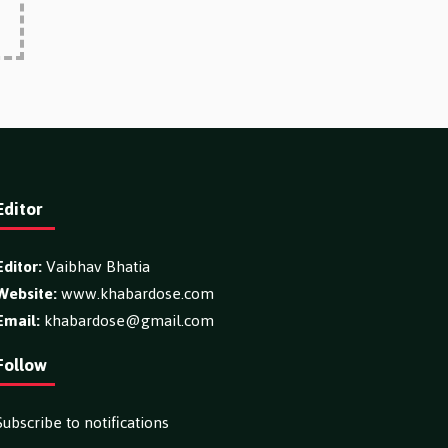
Editor
Editor:
Vaibhav Bhatia
Website:
www.khabardose.com
Email:
khabardose@gmail.com
Follow
Subscribe to notifications