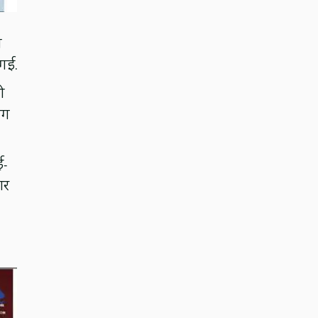
ा
 गई.
ी
ाग
ई-
ार