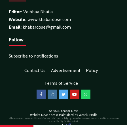
Editor:
Vaibhav Bhatia
Website:
www.khabardose.com
Email:
khabardose@gmail.com
Follow
Subscribe to notifications
Contact Us
Advertisement
Policy
Terms of Service
Facebook
Instagram
Twitter
YouTube
WhatsApp
© 2026,
Khabar Dose
Website Developed & Maintained by Webtik Media
All content and news on this website are published solely by the website owner. Webtik Media assumes no
responsibility for its content.