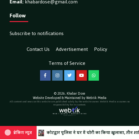
Email:
khabardose@gmail.com
Follow
Subscribe to notifications
Contact Us
Advertisement
Policy
Terms of Service
Facebook
Instagram
Twitter
YouTube
WhatsApp
© 2026,
Khabar Dose
Website Developed & Maintained by Webtik Media
All content and news on this website are published solely by the website owner. Webtik Media assumes no
responsibility for its content.
्मा
गंगाजल लेकर हुए रवाना, कुल संख्या 2.19 करोड़ के पार
ब्रेकिंग न्यूज़
ब्रेकिंग न्यूज़
कोटद्वार पुलिस ने घर में चोरी का किया खुलासा, तीन शातिर चोर गिरफ्तार,
कोटद्वार के बाद ह