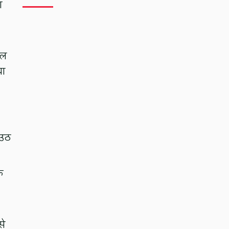
ग
टल
या
 उठ
े
से