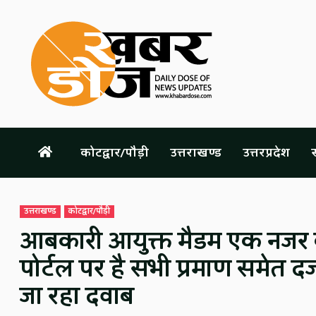
Skip
to
content
कोटद्वार/पौड़ी
उत्तराखण्ड
उत्तरप्रदेश
स
उत्तराखण्ड
कोटद्वार/पौड़ी
आबकारी आयुक्त मैडम एक नजर क
पोर्टल पर है सभी प्रमाण समेत दर
जा रहा दवाब