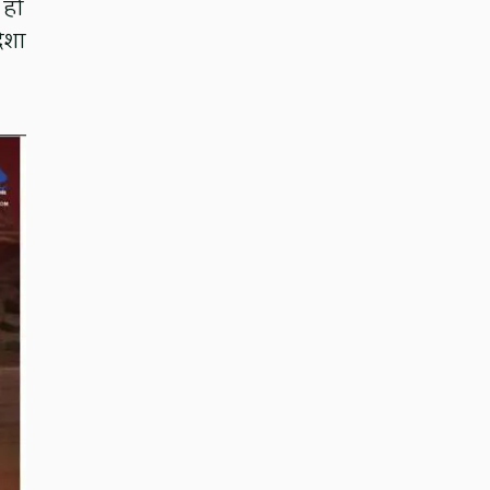
 हो
िशा