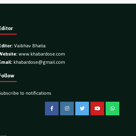
Editor
Editor:
Vaibhav Bhatia
Website:
www.khabardose.com
Email:
khabardose@gmail.com
Follow
Subscribe to notifications
Facebook
Instagram
Twitter
YouTube
WhatsApp
ontent.