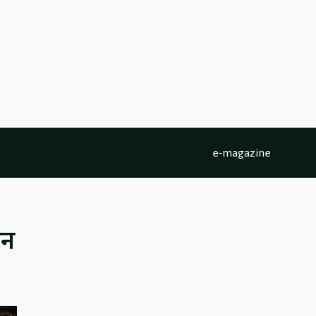
e-magazine
ान