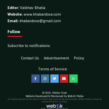
Editor:
Vaibhav Bhatia
Website:
www.khabardose.com
Email:
khabardose@gmail.com
Follow
Subscribe to notifications
Contact Us
Advertisement
Policy
Terms of Service
Facebook
Instagram
Twitter
YouTube
WhatsApp
© 2026,
Khabar Dose
Website Developed & Maintained by Webtik Media
All content and news on this website are published solely by the website owner. Webtik Media assumes no
responsibility for its content.