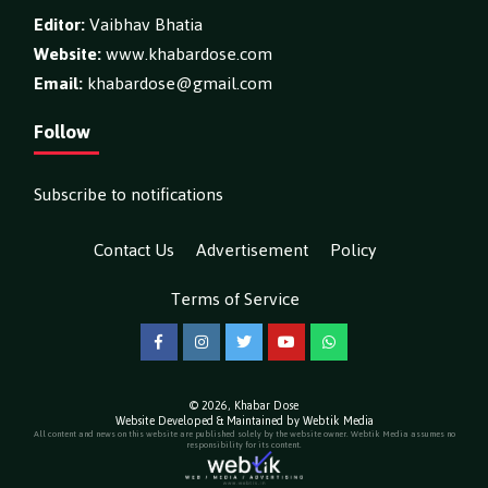
Editor:
Vaibhav Bhatia
Website:
www.khabardose.com
Email:
khabardose@gmail.com
Follow
Subscribe to notifications
Contact Us
Advertisement
Policy
Terms of Service
Facebook
Instagram
Twitter
YouTube
WhatsApp
© 2026,
Khabar Dose
Website Developed & Maintained by Webtik Media
All content and news on this website are published solely by the website owner. Webtik Media assumes no
responsibility for its content.