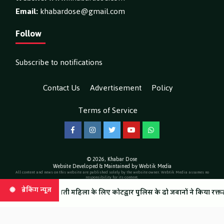
Email:
khabardose@gmail.com
Follow
Subscribe to notifications
Contact Us
Advertisement
Policy
Terms of Service
Facebook
Instagram
Twitter
YouTube
WhatsApp
© 2026,
Khabar Dose
Website Developed & Maintained by Webtik Media
All content and news on this website are published solely by the website owner. Webtik Media assumes no
responsibility for its content.
ब्रेकिंग न्यूज़
ब्रेकिंग न्यूज़
्भवती महिला के लिए कोटद्वार पुलिस के दो जवानों ने किया रक्तदान
्ट, धामी सरकार के नियोजन की राज्य मंत्री सुनील सैनी ने की सराहना
कनखल मे
कांवड