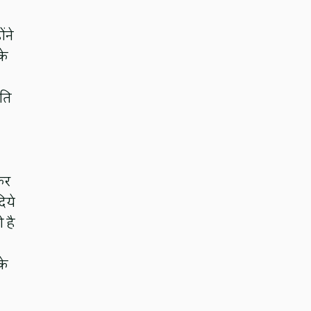
ंने
के
िति
 कर
दिये
ी है
के