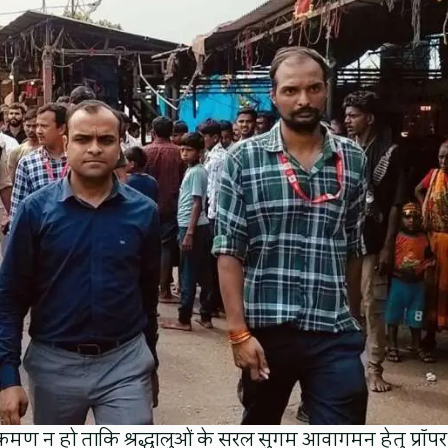
अतिक्रमण न हो ताकि श्रद्धालुओं के सरल सुगम आवागमन हेतु प्रॉपर