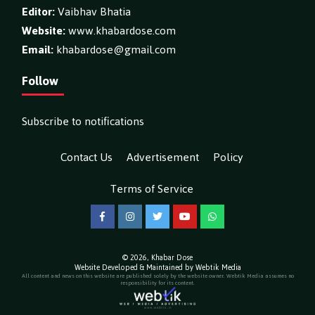
Editor:
Vaibhav Bhatia
Website:
www.khabardose.com
Email:
khabardose@gmail.com
Follow
Subscribe to notifications
Contact Us
Advertisement
Policy
Terms of Service
Facebook
Instagram
Twitter
YouTube
WhatsApp
© 2026,
Khabar Dose
Website Developed & Maintained by Webtik Media
All content and news on this website are published solely by the website owner. Webtik Media assumes no
responsibility for its content.