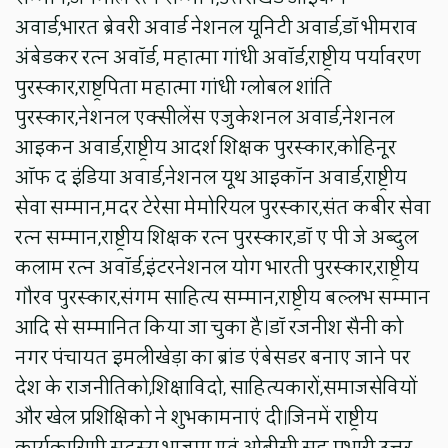
अवार्ड,भारत ब्रेवरी अवार्ड नेशनल यूनिटी अवार्ड,डॉ भीमराव
अंबेडकर रत्न अवॉर्ड, महात्मा गांधी अवॉर्ड,राष्ट्रीय पर्यावरण
पुरस्कार,राष्ट्रपिता महात्मा गांधी ग्लोबल शांति
पुरस्कार,नेशनल एक्सीलेंस एजुकेशनल अवार्ड,नेशनल
आइकन अवार्ड,राष्ट्रीय आदर्श शिक्षक पुरस्कार,कोहिनूर
ऑफ द इंडिया अवार्ड,नेशनल यूथ आइकॉन अवार्ड,राष्ट्रीय
सेवा सम्मान,मदर टेरेसा मेमोरियल पुरस्कार,संत कबीर सेवा
रत्न सम्मान,राष्ट्रीय शिक्षक रत्न पुरस्कार,डॉ ए पी जे अब्दुल
कलाम रत्न अवॉर्ड,इंटरनेशनल योग भारती पुरस्कार,राष्ट्रीय
गौरव पुरस्कार,संगम साहित्य सम्मान,राष्ट्रीय बल्लभ सम्मान
आदि से सम्मानित किया जा चुका है।डॉ रजनीश सैनी को
नगर पंचायत इमलीखेड़ा का ब्रांड एंबेसडर बनाए जाने पर
देश के राजनीतिको,शिक्षाविदो, साहित्यकारों,समाजसेवियों
और खेल प्रशिक्षिको ने शुभकामनाएं दी।जिनमें राष्ट्रीय
कार्यकारिणी सदस्य भाजपा एवं ओबीसी सह प्रभारी उत्तर