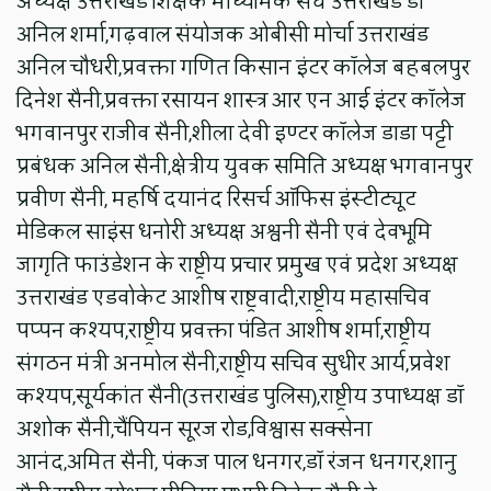
अध्यक्ष उत्तराखंड शिक्षक माध्यमिक संघ उत्तराखंड डॉ
अनिल शर्मा,गढ़वाल संयोजक ओबीसी मोर्चा उत्तराखंड
अनिल चौधरी,प्रवक्ता गणित किसान इंटर कॉलेज बहबलपुर
दिनेश सैनी,प्रवक्ता रसायन शास्त्र आर एन आई इंटर कॉलेज
भगवानपुर राजीव सैनी,शीला देवी इण्टर कॉलेज डाडा पट्टी
प्रबंधक अनिल सैनी,क्षेत्रीय युवक समिति अध्यक्ष भगवानपुर
प्रवीण सैनी, महर्षि दयानंद रिसर्च ऑफिस इंस्टीट्यूट
मेडिकल साइंस धनोरी अध्यक्ष अश्वनी सैनी एवं देवभूमि
जागृति फाउंडेशन के राष्ट्रीय प्रचार प्रमुख एवं प्रदेश अध्यक्ष
उत्तराखंड एडवोकेट आशीष राष्ट्रवादी,राष्ट्रीय महासचिव
पप्पन कश्यप,राष्ट्रीय प्रवक्ता पंडित आशीष शर्मा,राष्ट्रीय
संगठन मंत्री अनमोल सैनी,राष्ट्रीय सचिव सुधीर आर्य,प्रवेश
कश्यप,सूर्यकांत सैनी(उत्तराखंड पुलिस),राष्ट्रीय उपाध्यक्ष डॉ
अशोक सैनी,चैंपियन सूरज रोड,विश्वास सक्सेना
आनंद,अमित सैनी, पंकज पाल धनगर,डॉ रंजन धनगर,शानु