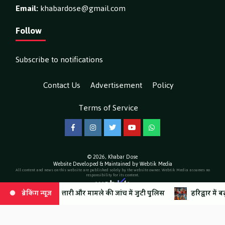
Email:
khabardose@gmail.com
Follow
Subscribe to notifications
Contact Us
Advertisement
Policy
Terms of Service
Facebook
Instagram
Twitter
YouTube
WhatsApp
© 2026,
Khabar Dose
Website Developed & Maintained by Webtik Media
All content and news on this website are published solely by the website owner. Webtik Media assumes no
responsibility for its content.
फ्तारी और मामले की जांच में जुटी पुलिस
व्यवस्थाओं की जमकर सराहना, यह बोले शिवभक्त
ब्रेकिंग न्यूज़
ब्रेकिंग न्यूज़
हरिद्वार में बढ़ती शिवभक्तों 
नशे के खिलाफ टिहरी पुलिस का