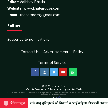
Editor:
Vaibhav Bhatia
Website:
www.khabardose.com
Email:
khabardose@gmail.com
Follow
Subscribe to notifications
Contact Us
Advertisement
Policy
Terms of Service
Facebook
Instagram
Twitter
YouTube
WhatsApp
© 2026,
Khabar Dose
Website Developed & Maintained by Webtik Media
All content and news on this website are published solely by the website owner. Webtik Media assumes no
responsibility for its content.
 लगाए अन्य गंभीर आरोप, वीडियो हुआ वायरल
ोटद्वार के बाद हरिद्वार में भी विवादों में आई महिला पीआरडी जवान, रोडवेज बस 
ब्रेकिंग न्यूज़
ब्रेकिंग न्यूज़
SIR के नोटिसों पर कांग्रेस ने जत