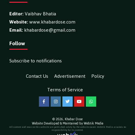
Editor:
Vaibhav Bhatia
Website:
www.khabardose.com
Email:
khabardose@gmail.com
Follow
Subscribe to notifications
Contact Us
Advertisement
Policy
Terms of Service
Facebook
Instagram
Twitter
YouTube
WhatsApp
© 2026,
Khabar Dose
Website Developed & Maintained by Webtik Media
All content and news on this website are published solely by the website owner. Webtik Media assumes no
responsibility for its content.