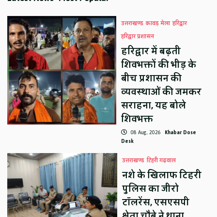
उत्तराखण्ड
कावड़ मेला
हरिद्वार
हरिद्वार प्रशासन
हरिद्वार में बढ़ती
शिवभक्तों की भीड़ के
बीच प्रशासन की
व्यवस्थाओं की जमकर
सराहना, यह बोले
शिवभक्त
08 Aug, 2026
Khabar Dose
Desk
उत्तराखण्ड
टिहरी गढ़वाल
नशे के खिलाफ टिहरी
पुलिस का जीरो
टॉलरेंस, एसएसपी
श्वेता चौबे ने थाना