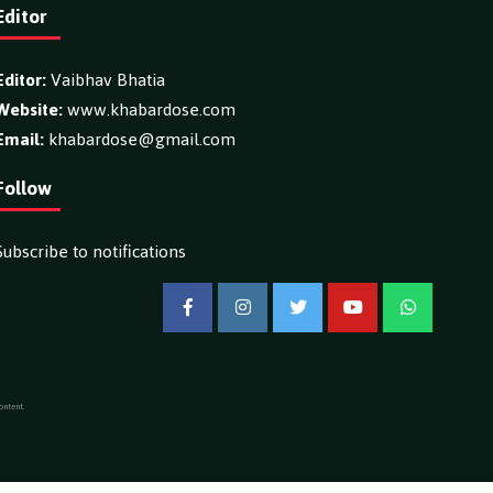
Editor
Editor:
Vaibhav Bhatia
Website:
www.khabardose.com
Email:
khabardose@gmail.com
Follow
Subscribe to notifications
Facebook
Instagram
Twitter
YouTube
WhatsApp
ontent.