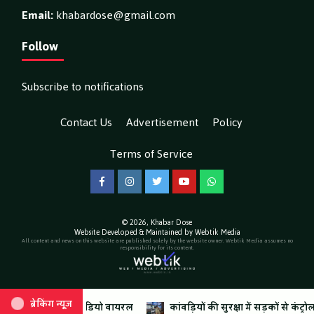
Email:
khabardose@gmail.com
Follow
Subscribe to notifications
Contact Us
Advertisement
Policy
Terms of Service
Facebook
Instagram
Twitter
YouTube
WhatsApp
© 2026,
Khabar Dose
Website Developed & Maintained by Webtik Media
All content and news on this website are published solely by the website owner. Webtik Media assumes no
responsibility for its content.
ब्रेकिंग न्यूज़
ब्रेकिंग न्यूज़
ढेर, वीडियो वायरल
नजर
कांवड़ मेले में स्वास्थ्य विभाग की एक्सरसाइज जारी, एक दिन में 30,610 
कांवड़ियों की सुरक्षा में सड़कों से कंट्रोल रूम तक एसए