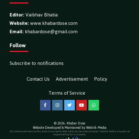
Editor:
Vaibhav Bhatia
Website:
www.khabardose.com
Email:
khabardose@gmail.com
Follow
Subscribe to notifications
Contact Us
Advertisement
Policy
Terms of Service
Facebook
Instagram
Twitter
YouTube
WhatsApp
© 2026,
Khabar Dose
Website Developed & Maintained by Webtik Media
All content and news on this website are published solely by the website owner. Webtik Media assumes no
responsibility for its content.