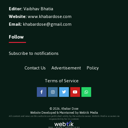
Editor:
Vaibhav Bhatia
Website:
www.khabardose.com
Email:
khabardose@gmail.com
Follow
Subscribe to notifications
Contact Us
Advertisement
Policy
Terms of Service
Facebook
Instagram
Twitter
YouTube
WhatsApp
© 2026,
Khabar Dose
Website Developed & Maintained by Webtik Media
All content and news on this website are published solely by the website owner. Webtik Media assumes no
responsibility for its content.