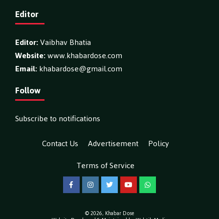
Editor
Editor:
Vaibhav Bhatia
Website:
www.khabardose.com
Email:
khabardose@gmail.com
Follow
Subscribe to notifications
Contact Us
Advertisement
Policy
Terms of Service
Facebook
Instagram
Twitter
YouTube
WhatsApp
© 2026,
Khabar Dose