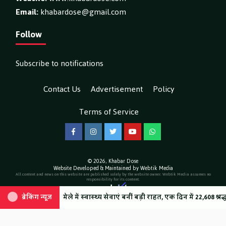
Email:
khabardose@gmail.com
Follow
Subscribe to notifications
Contact Us
Advertisement
Policy
Terms of Service
Facebook
Instagram
Twitter
YouTube
WhatsApp
© 2026,
Khabar Dose
Website Developed & Maintained by Webtik Media
All content and news on this website are published solely by the website owner. Webtik Media assumes no
responsibility for its content.
 एमआरपी का किया निरीक्षण, व्यवस्थाओं का लिया जायजा
कांवड़ मेले में स्वास्थ्य सेवाएं बनीं बड़ी राहत, एक दिन में 22,608 श्रद्धालुओं 
ब्रेकिंग न्यूज़
ब्रेकिंग न्यूज़
हितकारी क्रोकरी हाउस