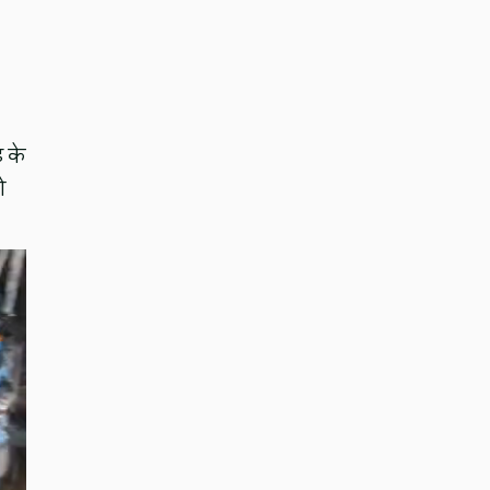
़ के
ो