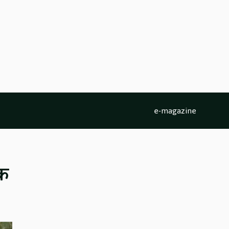
e-magazine
ैक