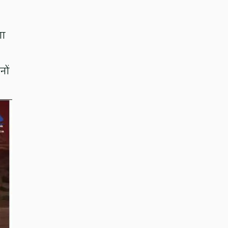
शा
नों