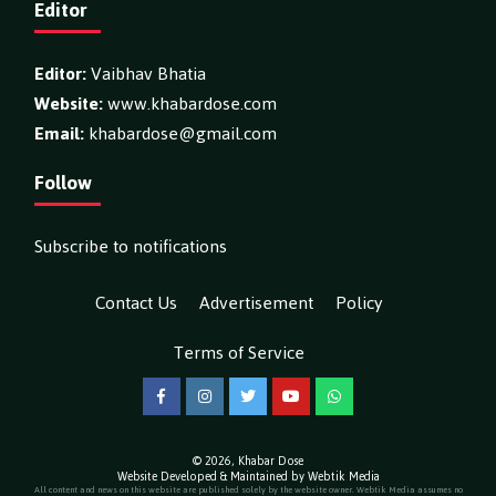
Editor
Editor:
Vaibhav Bhatia
Website:
www.khabardose.com
Email:
khabardose@gmail.com
Follow
Subscribe to notifications
Contact Us
Advertisement
Policy
Terms of Service
Facebook
Instagram
Twitter
YouTube
WhatsApp
© 2026,
Khabar Dose
Website Developed & Maintained by Webtik Media
All content and news on this website are published solely by the website owner. Webtik Media assumes no