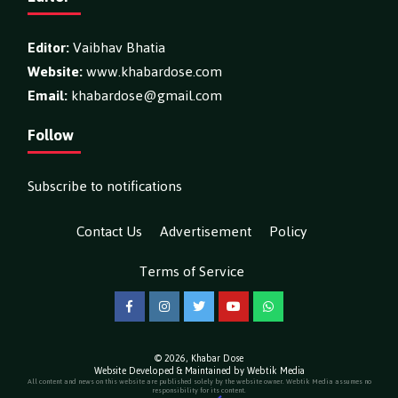
Editor:
Vaibhav Bhatia
Website:
www.khabardose.com
Email:
khabardose@gmail.com
Follow
Subscribe to notifications
Contact Us
Advertisement
Policy
Terms of Service
Facebook
Instagram
Twitter
YouTube
WhatsApp
© 2026,
Khabar Dose
Website Developed & Maintained by Webtik Media
All content and news on this website are published solely by the website owner. Webtik Media assumes no
responsibility for its content.