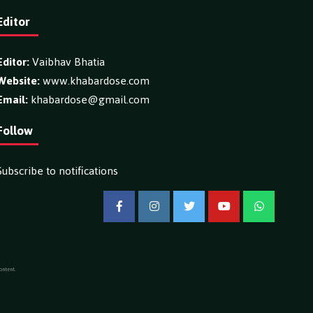
Editor
Editor:
Vaibhav Bhatia
Website:
www.khabardose.com
Email:
khabardose@gmail.com
Follow
Subscribe to notifications
Facebook
Instagram
Twitter
YouTube
WhatsApp
ontent.