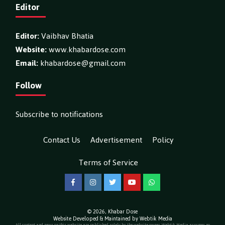
Editor
Editor:
Vaibhav Bhatia
Website:
www.khabardose.com
Email:
khabardose@gmail.com
Follow
Subscribe to notifications
Contact Us
Advertisement
Policy
Terms of Service
Facebook
Instagram
Twitter
YouTube
WhatsApp
© 2026,
Khabar Dose
Website Developed & Maintained by Webtik Media
All content and news on this website are published solely by the website owner. Webtik Media assumes no