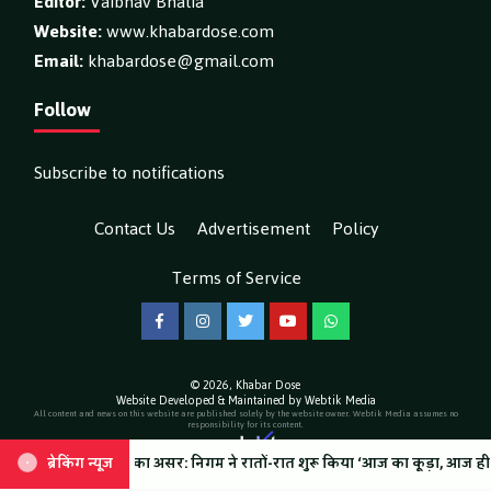
Editor:
Vaibhav Bhatia
Website:
www.khabardose.com
Email:
khabardose@gmail.com
Follow
Subscribe to notifications
Contact Us
Advertisement
Policy
Terms of Service
Facebook
Instagram
Twitter
YouTube
WhatsApp
© 2026,
Khabar Dose
Website Developed & Maintained by Webtik Media
All content and news on this website are published solely by the website owner. Webtik Media assumes no
responsibility for its content.
ई थी वीडियो वायरल
ा असर: निगम ने रातों-रात शुरू किया ‘आज का कूड़ा, आज ही साफ’ अभियान, घाट
ब्रेकिंग न्यूज़
ब्रेकिंग न्यूज़
कांवड़ मेले को लेकर नगर निगम हरिद्वार के दावे हुए फे