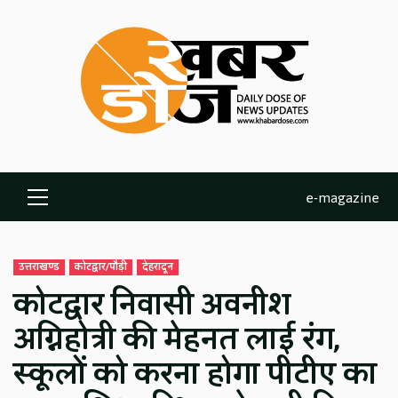
Skip
to
content
e-magazine
Primary
Menu
उत्तराखण्ड
कोटद्वार/पौड़ी
देहरादून
कोटद्वार निवासी अवनीश
अग्निहोत्री की मेहनत लाई रंग,
स्कूलों को करना होगा पीटीए का