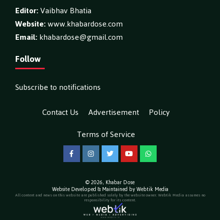
Editor:
Vaibhav Bhatia
Website:
www.khabardose.com
Email:
khabardose@gmail.com
Follow
Subscribe to notifications
Contact Us
Advertisement
Policy
Terms of Service
Facebook
Instagram
Twitter
YouTube
WhatsApp
© 2026,
Khabar Dose
Website Developed & Maintained by Webtik Media
All content and news on this website are published solely by the website owner. Webtik Media assumes no
responsibility for its content.