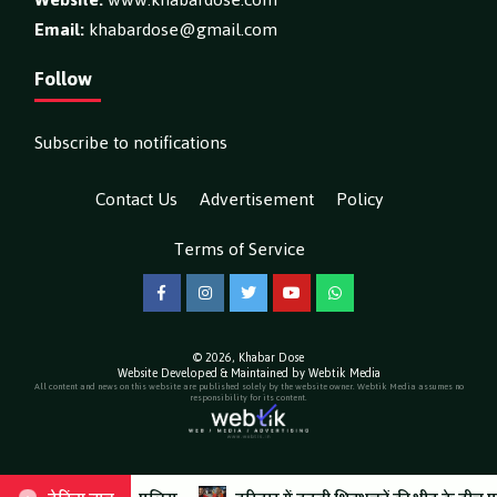
Email:
khabardose@gmail.com
Follow
Subscribe to notifications
Contact Us
Advertisement
Policy
Terms of Service
Facebook
Instagram
Twitter
YouTube
WhatsApp
© 2026,
Khabar Dose
Website Developed & Maintained by Webtik Media
All content and news on this website are published solely by the website owner. Webtik Media assumes no
responsibility for its content.