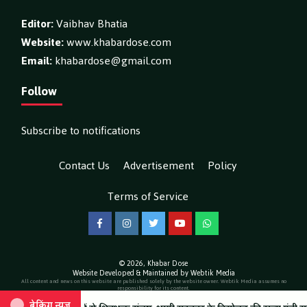
Editor:
Vaibhav Bhatia
Website:
www.khabardose.com
Email:
khabardose@gmail.com
Follow
Subscribe to notifications
Contact Us
Advertisement
Policy
Terms of Service
Facebook
Instagram
Twitter
YouTube
WhatsApp
© 2026,
Khabar Dose
Website Developed & Maintained by Webtik Media
All content and news on this website are published solely by the website owner. Webtik Media assumes no
responsibility for its content.
ब्रेकिंग न्यूज़
ब्रेकिंग न्यूज़