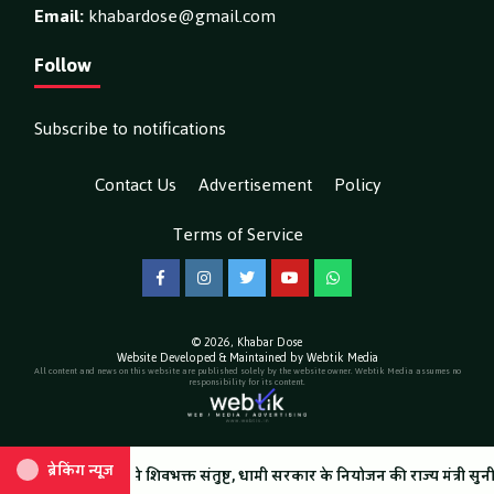
Email:
khabardose@gmail.com
Follow
Subscribe to notifications
Contact Us
Advertisement
Policy
Terms of Service
Facebook
Instagram
Twitter
YouTube
WhatsApp
© 2026,
Khabar Dose
Website Developed & Maintained by Webtik Media
All content and news on this website are published solely by the website owner. Webtik Media assumes no
responsibility for its content.
ब्रेकिंग न्यूज़
ब्रेकिंग न्यूज़
ाओं से शिवभक्त संतुष्ट, धामी सरकार के नियोजन की राज्य मंत्री सुनील सैनी ने की सर
ले में स्वास्थ्य विभाग की एक्सरसाइज जारी, एक दिन में 30,610 श्रद्धालुओं का मिला 