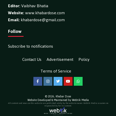
Editor:
Vaibhav Bhatia
Website:
www.khabardose.com
Email:
khabardose@gmail.com
Follow
Subscribe to notifications
Contact Us
Advertisement
Policy
Terms of Service
Facebook
Instagram
Twitter
YouTube
WhatsApp
© 2026,
Khabar Dose
Website Developed & Maintained by Webtik Media
All content and news on this website are published solely by the website owner. Webtik Media assumes no
responsibility for its content.