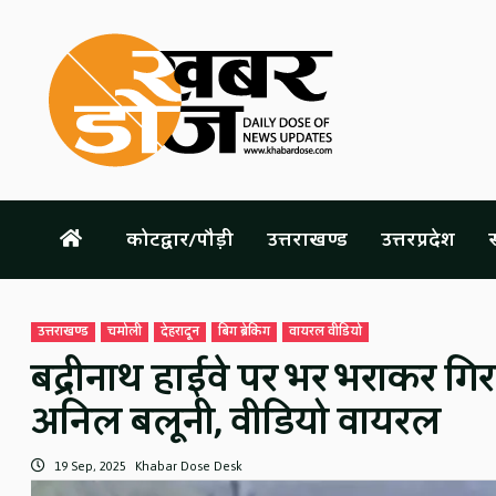
Skip
to
content
कोटद्वार/पौड़ी
उत्तराखण्ड
उत्तरप्रदेश
स
उत्तराखण्ड
चमोली
देहरादून
बिग ब्रेकिंग
वायरल वीडियो
बद्रीनाथ हाईवे पर भर भराकर गि
अनिल बलूनी, वीडियो वायरल
19 Sep, 2025
Khabar Dose Desk