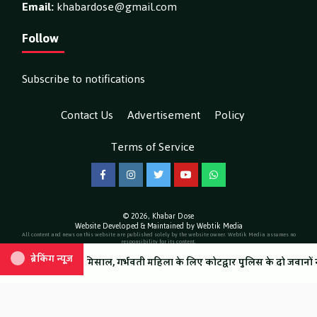
Email:
khabardose@gmail.com
Follow
Subscribe to notifications
Contact Us
Advertisement
Policy
Terms of Service
Facebook
Instagram
Twitter
YouTube
WhatsApp
© 2026,
Khabar Dose
Website Developed & Maintained by Webtik Media
All content and news on this website are published solely by the website owner. Webtik Media assumes no
responsibility for its content.
ब्रेकिंग न्यूज़
ब्रेकिंग न्यूज़
 मिसाल, गर्भवती महिला के लिए कोटद्वार पुलिस के दो जवानों ने किया रक्तदान
ं से शिवभक्त संतुष्ट, धामी सरकार के नियोजन की राज्य मंत्री सुनील सैनी ने की सराह