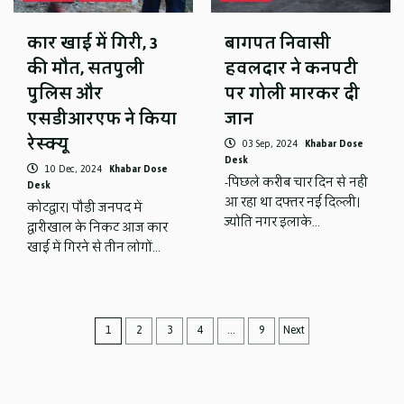
कार खाई में गिरी, 3
बागपत निवासी
की मौत, सतपुली
हवलदार ने कनपटी
पुलिस और
पर गोली मारकर दी
एसडीआरएफ ने किया
जान
रेस्क्यू
03 Sep, 2024
Khabar Dose
Desk
10 Dec, 2024
Khabar Dose
-पिछले करीब चार दिन से नही
Desk
आ रहा था दफ्तर नई दिल्ली।
कोटद्वार। पौड़ी जनपद में
ज्योति नगर इलाके…
द्वारीखाल के निकट आज कार
खाई में गिरने से तीन लोगों…
Posts
1
2
3
4
…
9
Next
navigation