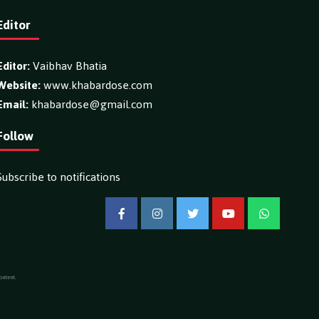
Editor
Editor:
Vaibhav Bhatia
Website:
www.khabardose.com
Email:
khabardose@gmail.com
Follow
Subscribe to notifications
Facebook
Instagram
Twitter
YouTube
WhatsApp
ontent.