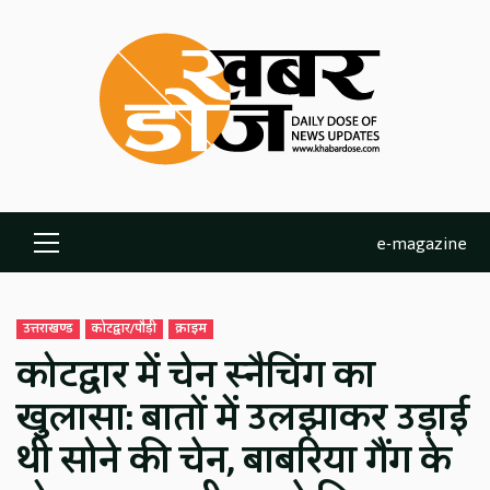
Skip
to
content
e-magazine
Primary
Menu
उत्तराखण्ड
कोटद्वार/पौड़ी
क्राइम
कोटद्वार में चेन स्नैचिंग का
खुलासा: बातों में उलझाकर उड़ाई
थी सोने की चेन, बाबरिया गैंग के