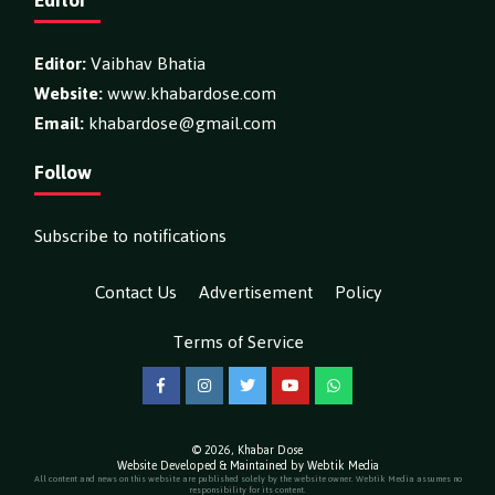
Editor:
Vaibhav Bhatia
Website:
www.khabardose.com
Email:
khabardose@gmail.com
Follow
Subscribe to notifications
Contact Us
Advertisement
Policy
Terms of Service
Facebook
Instagram
Twitter
YouTube
WhatsApp
© 2026,
Khabar Dose
Website Developed & Maintained by Webtik Media
All content and news on this website are published solely by the website owner. Webtik Media assumes no
responsibility for its content.